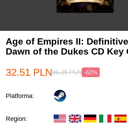
Age of Empires II: Definitiv
Dawn of the Dukes CD Key 
32.51
PLN
86.25
PLN
-62%
Platforma:
Region: