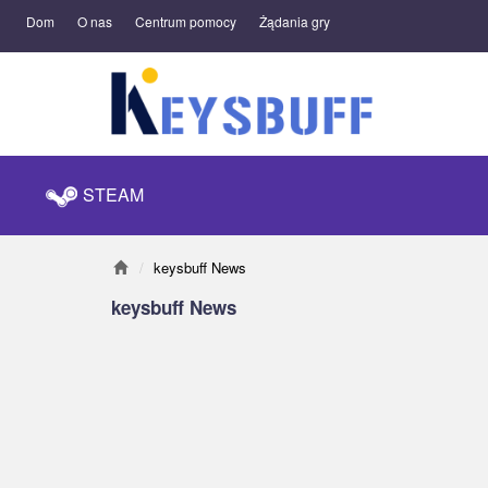
Dom
O nas
Centrum pomocy
Żądania gry
STEAM
keysbuff News
keysbuff News