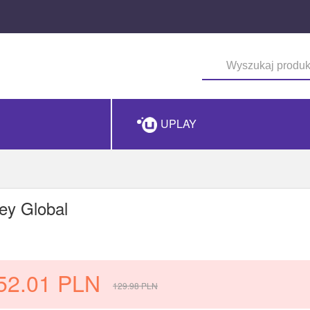
UPLAY
ey Global
52.01
PLN
129.98
PLN