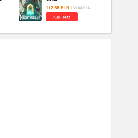
112.65
PLN
169.04
PLN
Kup Teraz