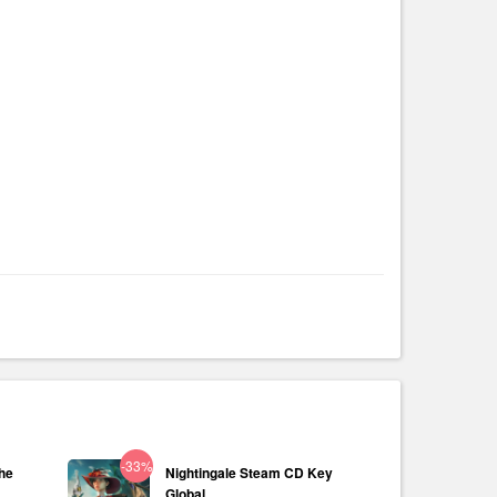
-33%
The
Nightingale Steam CD Key
Global