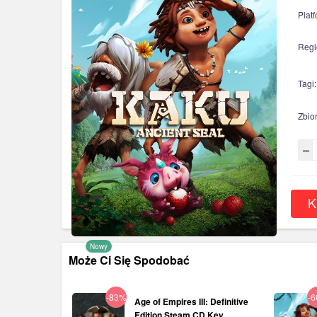
Plat
Regi
Tagi:
Zbior
K
Nowy
Może Ci Się Spodobać
-83%
-
Age of Empires III: Definitive
Edition Steam CD Key