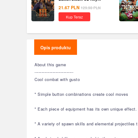
Global
21.67
PLN
129.98
PLN
Kup Teraz
Opis produktu
About this game
----------------------------
Cool combat with gusto
* Simple button combinations create cool moves
* Each piece of equipment has its own unique effect. 
* A variety of spawn skills and elemental projectiles