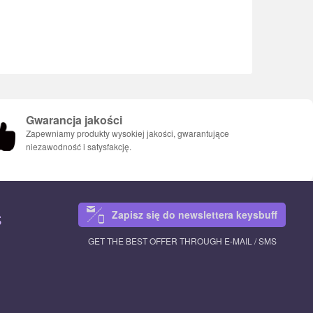
Gwarancja jakości
Zapewniamy produkty wysokiej jakości, gwarantujące
niezawodność i satysfakcję.
Zapisz się do newslettera keysbuff
S
GET THE BEST OFFER THROUGH E-MAIL / SMS