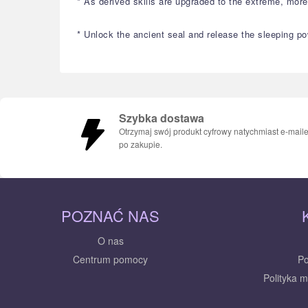
* As derived skills are upgraded to the extreme, mo
* Unlock the ancient seal and release the sleeping po
Szybka dostawa
Otrzymaj swój produkt cyfrowy natychmiast e-mail
po zakupie.
POZNAĆ NAS
O nas
Centrum pomocy
Po
Polityka 