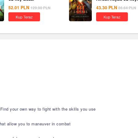
Global
52.01
PLN
43.30
PLN
129.98
PLN
86.64
PLN
Kup Teraz
Kup Teraz
Find your own way to fight with the skills you use
 that allow you to maneuver in combat