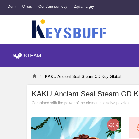
Dom
O nas
Centrum pomocy
Żądania gry
STEAM
KAKU Ancient Seal Steam CD Key Global
KAKU Ancient Seal Steam CD K
Combined with the power of the elements to solve puzzles
-60%