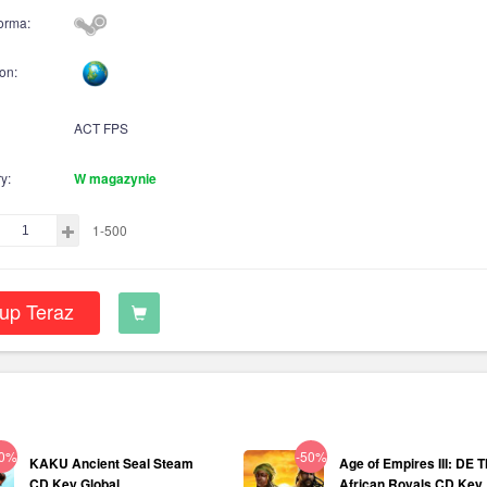
forma:
on:
ACT FPS
y:
W magazynie
1-500
up Teraz
60%
-50%
KAKU Ancient Seal Steam
Age of Empires III: DE 
CD Key Global
African Royals CD Key