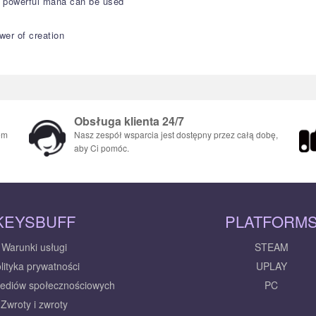
re powerful mana can be used
wer of creation
Obsługa klienta 24/7
em
Nasz zespół wsparcia jest dostępny przez całą dobę,
aby Ci pomóc.
KEYSBUFF
PLATFORM
Warunki usługi
STEAM
lityka prywatności
UPLAY
mediów społecznościowych
PC
Zwroty i zwroty